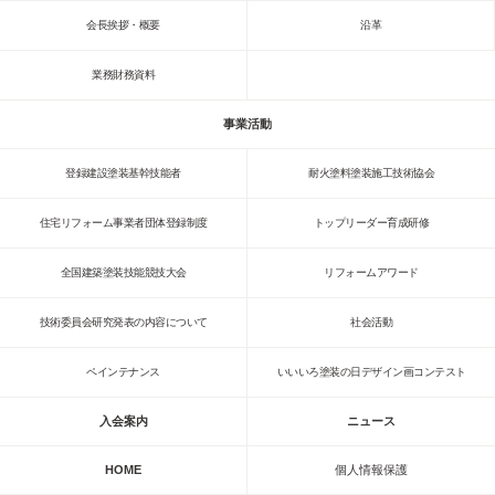
会長挨拶・概要
沿革
業務財務資料
事業活動
登録建設塗装基幹技能者
耐火塗料塗装施工技術協会
住宅リフォーム事業者団体登録制度
トップリーダー育成研修
全国建築塗装技能競技大会
リフォームアワード
技術委員会研究発表の内容について
社会活動
ペインテナンス
いいいろ塗装の日デザイン画コンテスト
入会案内
ニュース
HOME
個人情報保護