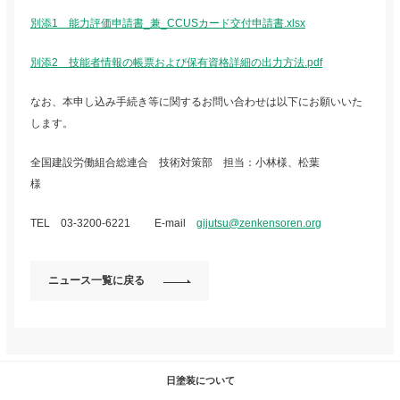
別添1 能力評価申請書_兼_CCUSカード交付申請書.xlsx
別添2 技能者情報の帳票および保有資格詳細の出力方法.pdf
なお、本申し込み手続き等に関するお問い合わせは以下にお願いいた
します。
全国建設労働組合総連合 技術対策部 担当：小林様、松葉
様
TEL 03-3200-6221 E-mail
gijutsu@zenkensoren.org
ニュース一覧に戻る
日塗装について