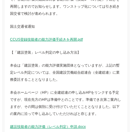
再開しますのでお知らせします。ワンストップ化については引き続き
国交省で検討が進められます。
国土交通省通知
CCUS登録技能者の能力評価手続きを再開.pdf
【
「建設塗装」レベル判定の申し込み方法
】
本会は「建設塗装」の能力評価実施団体となっていますが、上記の暫
定レベル判定については、全国建設労働組合総連合（全建総連）に業
務委託することとなりました。
本会ホームページ（HP）に全建総連の申し込みHPをリンクする予定
ですが、現在先方のHPは準備中とのことです。準備でき次第ご案内し
ますが、その間は個別に受け付けていただくこととなりました。以下
の案内に沿って申し込みしていただければと存じます。
建設技能者の能力評価（レベル判定）申請.docx