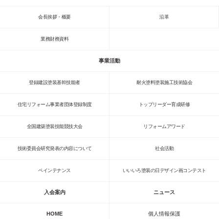
会長挨拶・概要
沿革
業務財務資料
事業活動
登録建設塗装基幹技能者
耐火塗料塗装施工技術協会
住宅リフォーム事業者団体登録制度
トップリーダー育成研修
全国建築塗装技能競技大会
リフォームアワード
技術委員会研究発表の内容について
社会活動
ペインテナンス
いいいろ塗装の日デザイン画コンテスト
入会案内
ニュース
HOME
個人情報保護