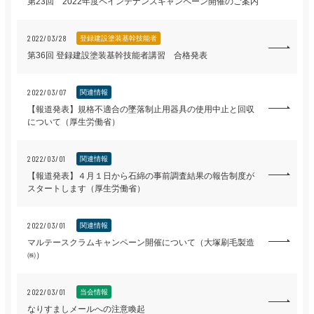
第23回 2022年度ペインテナンスキャンペーン開催のご案内
2022/03/28
登録建設塗装基幹技能者
第36回 登録建設塗装基幹技能者講習 合格発表
2022/03/07
関連情報
【報道発表】規格不適合の墜落制止用器具の使用中止と回収
について（厚生労働省）
2022/03/01
関連情報
【報道発表】４月１日から石綿の事前調査結果の報告制度が
スタートします（厚生労働省）
2022/03/01
関連情報
マルテースクラムキャンペーン開催について（大塚刷毛製造
㈱）
2022/03/01
当会情報
なりすましメールへの注意喚起