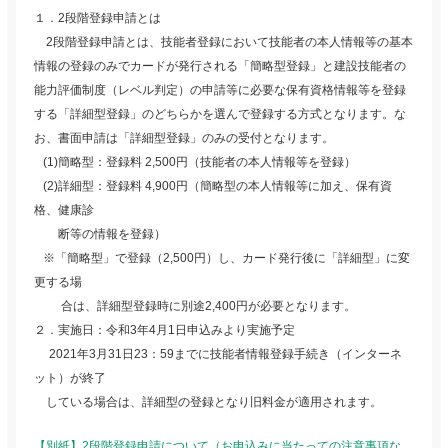
１．2段階登録申請とは
2段階登録申請とは、技能者登録において技能者の本人情報等の基本
情報の登録のみでカードが発行される「簡略型登録」と建設技能者の
能力評価制度（レベル判定）の申請等に必要な保有資格情報等を登録
する「詳細型登録」のどちらかを選んで登録する方式となります。な
お、書面申請は「詳細型登録」のみの受付となります。
(1)簡略型：登録料 2,500円（技能者の本人情報等を登録）
(2)詳細型：登録料 4,900円（簡略型の本人情報等に加え、保有資
格、健康診
断等の情報を登録）
※「簡略型」で登録（2,500円）し、カード発行後に「詳細型」に変
更する場
合は、詳細型登録時に別途2,400円が必要となります。
２．実施日：令和3年4月1日申込みより実施予定
2021年3月31日23：59までに技能者情報登録手続き（インターネ
ット）が終了
している場合は、詳細型の登録となり旧料金が適用されます。
【別紙】2段階登録申請について（お申込みに当たっての注意事項な