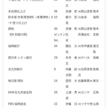
正
木目調仕上げ
36
貝瀬 哲
㈱西山塗装
熊本
防水形 外装薄塗材E（単層弾性）ﾛ
10
横川 宏
㈲友栄
福岡
ｰﾗｰ塗り仕上げ
晃
調色
36
貝瀬 哲
㈱西山塗装
熊本
【特 別賞の部]
ゼッケン
氏
所属会社
支部
No.
名
福岡銀行
34
國生 力
㈱市坪建装
鹿児
也
島
西日本 シティ銀行
29
木寺 俊
㈱デバタ
長崎
文
北九州銀行
8
内藤 総
㈲石西塗装
島根
太朗
店
毎日新 聞社
24
恩田 大
佐藤興業㈱
東京
資
NHK北九州放送局
28
上浦 秀
㈱ゼンヤ
広島
彦
FBS 福岡放送
22
伊藤 日
㈲ツチヤ塗
山形