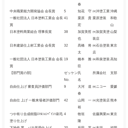
春
中央職業能力開発協会 会長賞
5
知花 守
㈲沖塗工業
沖縄
一般社団法人 日本塗料工業会 会長
41
栗原 貴
栗原塗装
和歌
賞
宏
山
日本塗料商業組合 理事長賞
38
加賀美哲
㈲加賀美塗
山梨
也
装店
日本建築仕上材工業会 会長賞
32
髙橋 将
㈱石合塗装
東京
太
店
一般社団法人 日本塗装工業会 会長
19
橋本 雅
㈱和泉塗装
高知
賞
臣
【部門賞の部]
ゼッケン
氏
所属会社
支部
No.
名
自由仕上げ 審査員評価部門
9
大河 道
㈱ニコー
愛媛
春
自由仕 上げ 一般来場者評価部門
42
山岡 一
㈲光塗装店
熊本
裕
つや有り合成樹脂ｴﾏﾙｼｮﾝﾍﾟｲﾝﾄ刷毛
4
牧垣
佐藤興業㈱
東京
塗り仕上げ
隆
下地作 業 パテ平滑仕上げ
20
辰田 英
㈲友栄
福岡