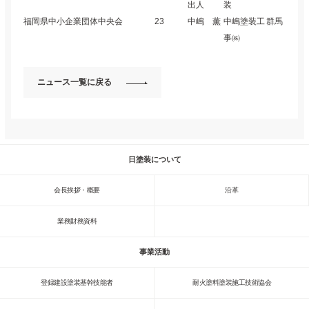
出人
装
福岡県中小企業団体中央会
23
中嶋 薫
中嶋塗装工
群馬
事㈱
ニュース一覧に戻る
日塗装について
会長挨拶・概要
沿革
業務財務資料
事業活動
登録建設塗装基幹技能者
耐火塗料塗装施工技術協会