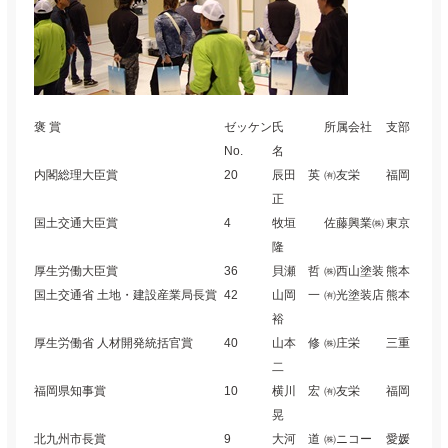
褒 賞
ゼッケン
氏
所属会社
支部
No.
名
内閣総理大臣賞
20
辰田 英
㈲友栄
福岡
正
国土交通大臣賞
4
牧垣
佐藤興業㈱
東京
隆
厚生労働大臣賞
36
貝瀬 哲
㈱西山塗装
熊本
国土交通省 土地・建設産業局長賞
42
山岡 一
㈲光塗装店
熊本
裕
厚生労働省 人材開発統括官賞
40
山本 修
㈱庄栄
三重
二
福岡県知事賞
10
横川 宏
㈲友栄
福岡
晃
北九州市長賞
9
大河 道
㈱ニコー
愛媛