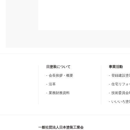
日塗装について
事業活動
会長挨拶・概要
登録建設塗
沿革
住宅リフォ
業務財務資料
技術委員会
いいいろ塗
一般社団法人日本塗装工業会