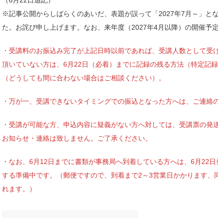
（6月22日追記）
※記事公開からしばらくのあいだ、表題が誤って「2027年7月～」と
た。お詫び申し上げます。なお、来年度（2027年4月以降）の開催予
・受講料のお振込み完了が上記日時以前であれば、受講人数として受
頂いていない方は、6月22日（必着）までに記録の残る方法（特定記
（どうしても間に合わない場合はご相談ください）。
・万が一、受講できないタイミングでの振込となった方へは、ご連絡
・受講が可能な方、申込内容に疑義がない方へ対しては、受講票の発
お知らせ・連絡は致しません。ご了承ください。
・なお、6月12日までに書類が事務局へ到着している方へは、6月22
する準備中です。（郵便ですので、到着まで2～3営業日かかります、
れます。）