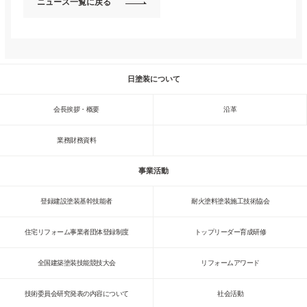
ニュース一覧に戻る
日塗装について
会長挨拶・概要
沿革
業務財務資料
事業活動
登録建設塗装基幹技能者
耐火塗料塗装施工技術協会
住宅リフォーム事業者団体登録制度
トップリーダー育成研修
全国建築塗装技能競技大会
リフォームアワード
技術委員会研究発表の内容について
社会活動