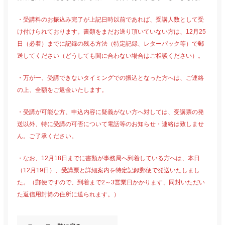
・受講料のお振込み完了が上記日時以前であれば、受講人数として受
け付けられております。書類をまだお送り頂いていない方は、12月25
日（必着）までに記録の残る方法（特定記録、レターパック等）で郵
送してください（どうしても間に合わない場合はご相談ください）。
・万が一、受講できないタイミングでの振込となった方へは、ご連絡
の上、全額をご返金いたします。
・受講が可能な方、申込内容に疑義がない方へ対しては、受講票の発
送以外、特に受講の可否について電話等のお知らせ・連絡は致しませ
ん。ご了承ください。
・なお、12月18日までに書類が事務局へ到着している方へは、本日
（12月19日）、受講票と詳細案内を特定記録郵便で発送いたしまし
た。（郵便ですので、到着まで2～3営業日かかります、同封いただい
た返信用封筒の住所に送られます。）