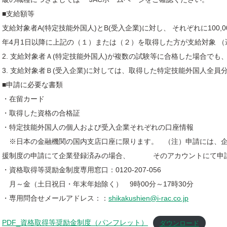
■支給額等
支給対象者A(特定技能外国人)とB(受入企業)に対し、 それぞれに100,00
年4月1日以降に上記の（１）または（２）を取得した方が支給対象 （
2. 支給対象者Ａ(特定技能外国人)が複数の試験等に合格した場合でも
3. 支給対象者Ｂ(受入企業)に対しては、取得した特定技能外国人全
■申請に必要な書類
・在留カード
・取得した資格の合格証
・特定技能外国人の個人および受入企業それぞれの口座情報
※日本の金融機関の国内支店口座に限ります。 （注）申請には
援制度の申請にて企業登録済みの場合、 そのアカウントにて申請
・資格取得等奨励金制度専用窓口：0120-207-056
月～金（土日祝日・年末年始除く） 9時00分～17時30分
・専用問合せメールアドレス：：
shikakushien@i-rac.co.jp
PDF_資格取得等奨励金制度（パンフレット）
ダウンロード