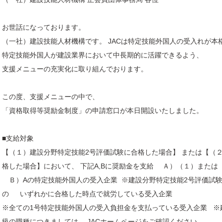
お世話になっております。
（一社）建設技能人材機構です。 JACは特定技能外国人の受入れが本
特定技能外国人が建設業界において中長期的に活躍できるよう、
支援メニューの充実化に取り組んでおります。
この度、支援メニューの中で、
「資格取得等奨励金制度」の申請窓口が本日開設いたしました。
■支給対象
【（１）建設分野特定技能2号評価試験に合格した場合】 または【（２
格した場合】において、 下記A,Bに奨励金を支給 Ａ）（１）また
Ｂ）Aの特定技能外国人の受入企業 ※建設分野特定技能2号評価試験
の いずれかに合格した時点で就労している受入企業
※全ての1号特定技能外国人の受入負担金を支払っている受入企業 ※
級の職種につきましては JACホームページをご確認ください。