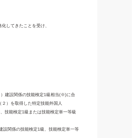
格化してきたことを受け、
）建設関係の技能検定1級相当(※)に合
は（２）を取得した特定技能外国人
、技能検定1級または技能検定単一等級
建設関係の技能検定1級、技能検定単一等