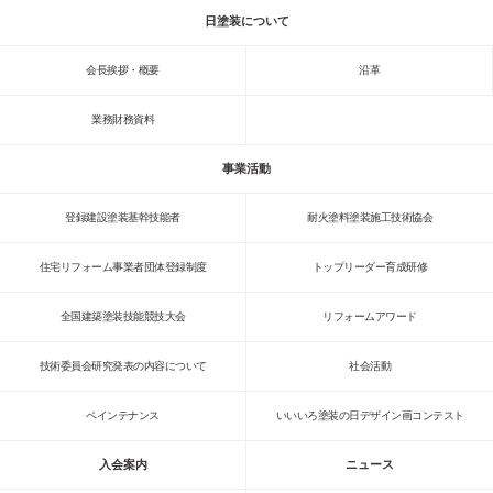
日塗装について
会長挨拶・概要
沿革
業務財務資料
事業活動
登録建設塗装基幹技能者
耐火塗料塗装施工技術協会
住宅リフォーム事業者団体登録制度
トップリーダー育成研修
全国建築塗装技能競技大会
リフォームアワード
技術委員会研究発表の内容について
社会活動
ペインテナンス
いいいろ塗装の日デザイン画コンテスト
入会案内
ニュース