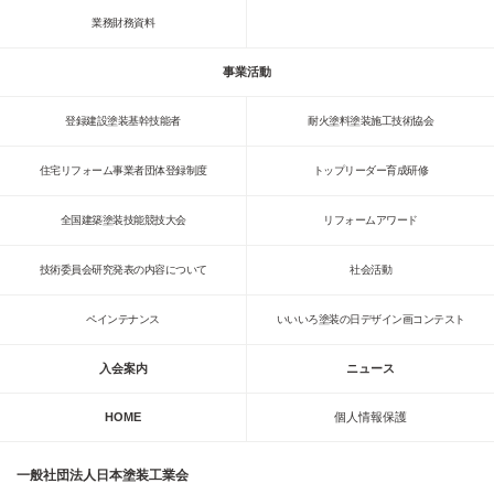
業務財務資料
事業活動
登録建設塗装基幹技能者
耐火塗料塗装施工技術協会
住宅リフォーム事業者団体登録制度
トップリーダー育成研修
全国建築塗装技能競技大会
リフォームアワード
技術委員会研究発表の内容について
社会活動
ペインテナンス
いいいろ塗装の日デザイン画コンテスト
入会案内
ニュース
HOME
個人情報保護
一般社団法人日本塗装工業会