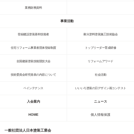
業務財務資料
事業活動
登録建設塗装基幹技能者
耐火塗料塗装施工技術協会
住宅リフォーム事業者団体登録制度
トップリーダー育成研修
全国建築塗装技能競技大会
リフォームアワード
技術委員会研究発表の内容について
社会活動
ペインテナンス
いいいろ塗装の日デザイン画コンテスト
入会案内
ニュース
HOME
個人情報保護
一般社団法人日本塗装工業会