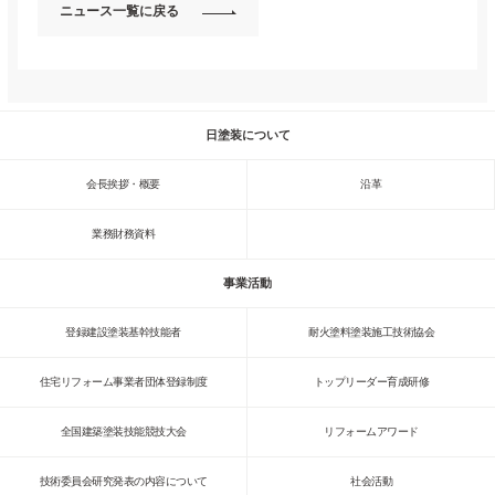
ニュース一覧に戻る
日塗装について
会長挨拶・概要
沿革
業務財務資料
事業活動
登録建設塗装基幹技能者
耐火塗料塗装施工技術協会
住宅リフォーム事業者団体登録制度
トップリーダー育成研修
全国建築塗装技能競技大会
リフォームアワード
技術委員会研究発表の内容について
社会活動